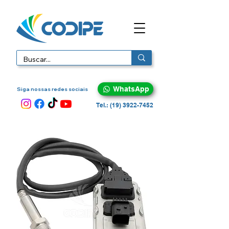
WhatsApp
Siga nossas redes sociais
Tel.: (19) 3922-7452