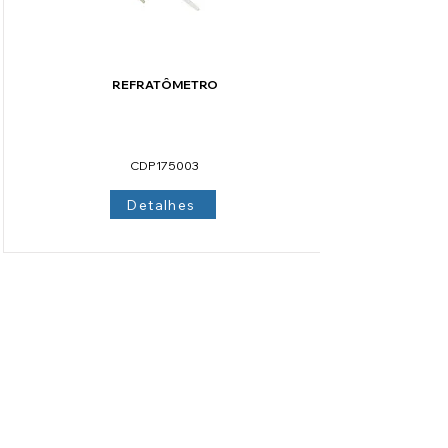
REFRATÔMETRO
CÓDIGO CODIPE
CDP175003
Detalhes
Preencha o formulário abaixo com
sua dúvida ou pedido de orçamento.
Nome
*
Telefone
*