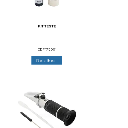
KIT TESTE
CÓDIGO CODIPE
CDP175001
Detalhes