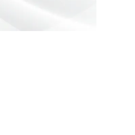
Preencha o formulário abaixo com
sua dúvida ou pedido de orçamento.
Nome
*
Telefone
*
Email
Mensagem