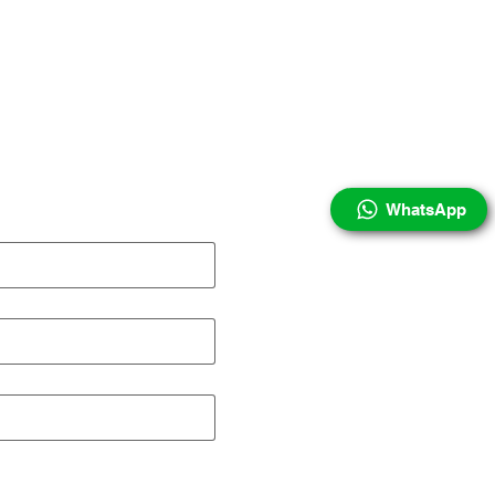
aixo com sua dúvida ou
rçamento.
WhatsApp
E-mail:
contato@cod
Rua Livino Pedroso
Parque Bandeirante
Nova Veneza l, Sum
Como Comprar