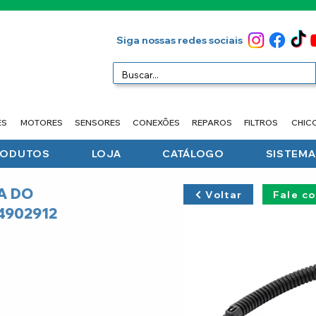
Siga nossas redes sociais
ES
MOTORES
SENSORES
CONEXÕES
REPAROS
FILTROS
CHIC
RODUTOS
LOJA
CATÁLOGO
SISTEMA 
A DO
Voltar
Fale c
4902912