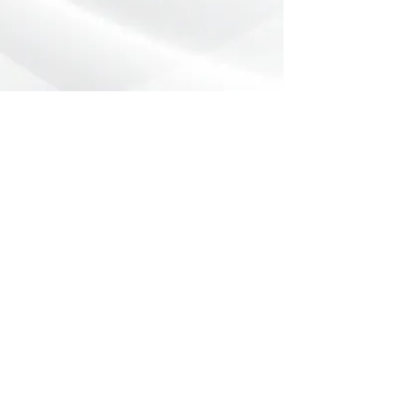
Preencha o formulário abaixo com
sua dúvida ou pedido de orçamento.
Nome
*
Telefone
*
Email
Mensagem