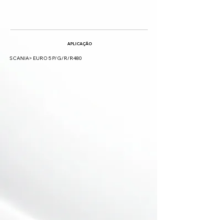
APLICAÇÃO
SCANIA> EURO 5 P/G/R/R480