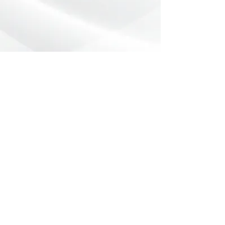
Preencha o formulário abaixo com
sua dúvida ou pedido de orçamento.
Nome
*
Telefone
*
Email
Mensagem