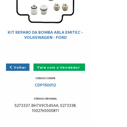
KIT REPARO DA BOMBA ARLA EMITEC -
VOLKSWAGEN - FORD
Voltar
Fale com o Vendedor
CÓDIGO CODIPE
CDP150012
CÓDIGO ORIGINAL
5273337
, BH7X9C545AA,
5273338
,
1002765000811