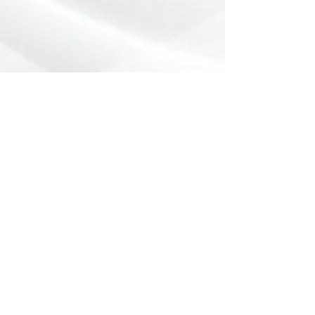
Preencha o formulário abaixo com
sua dúvida ou pedido de orçamento.
Nome
*
Telefone
*
Email
Mensagem