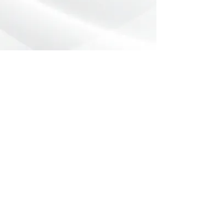
Preencha o formulário abaixo com
sua dúvida ou pedido de orçamento.
Nome
*
Telefone
*
Email
Mensagem