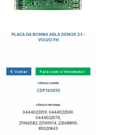
PLACA DA BOMBA ARLA DENOX 2.1 -
VOLVO FH
Voltar
Fale com o Vendedor
CÓDIGO CODIPE
CDP160010
CÓDIGO ORIGINAL
0444022059
,
0444022069
,
0444022074
,
21966582
,
22169014
,
22668890
,
85020843