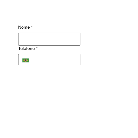
Preencha o formulário abaixo com
sua dúvida ou pedido de orçamento.
Nome
*
Telefone
*
Email
Mensagem
Enviar