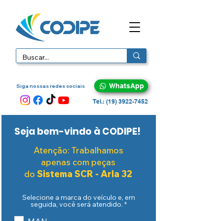
WhatsApp
Siga nossas redes sociais
Tel.: (19) 3922-7452
Seja bem-vindo à CODIPE!
Atenção: Trabalhamos
apenas com peças
Sistema SCR - Arla 32
do
Selecione a marca do veículo e, em
O
seguida, você será atendido.
*
b
r
MAN