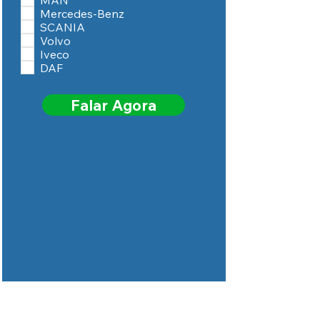
i
Mercedes-Benz
g
a
SCANIA
t
Volvo
ó
Iveco
r
i
DAF
o
Falar Agora