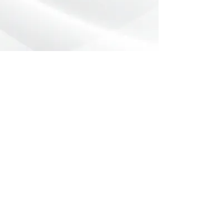
Preencha o formulário abaixo com
sua dúvida ou pedido de orçamento.
Nome
*
Telefone
*
Email
Mensagem