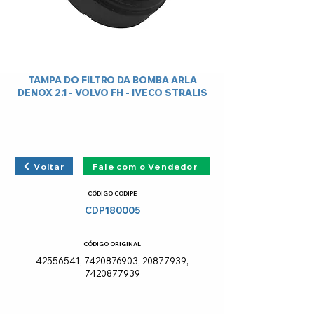
TAMPA DO FILTRO DA BOMBA ARLA
DENOX 2.1 - VOLVO FH - IVECO STRALIS
Voltar
Fale com o Vendedor
CÓDIGO CODIPE
CDP180005
CÓDIGO ORIGINAL
42556541
,
7420876903
,
20877939
,
7420877939