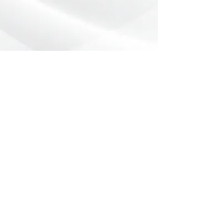
Preencha o formulário abaixo com
sua dúvida ou pedido de orçamento.
Nome
*
Telefone
*
Email
Mensagem