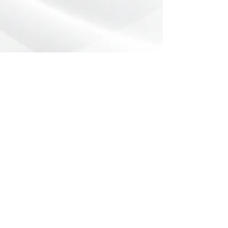
Preencha o formulário abaixo com
sua dúvida ou pedido de orçamento.
Nome
*
Telefone
*
Email
Mensagem