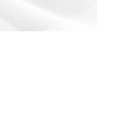
Preencha o formulário abaixo com
sua dúvida ou pedido de orçamento.
Nome
*
Telefone
*
Email
Mensagem