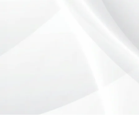
Preencha o formulário ab
pedido de o