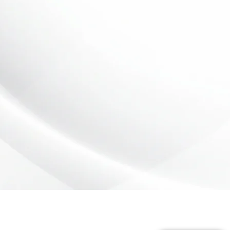
aixo com sua dúvida ou
rçamento.