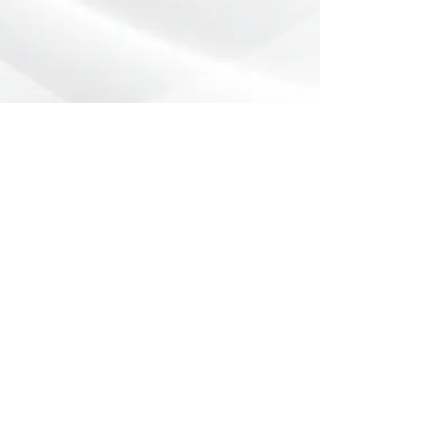
Preencha o formulário abaixo com
sua dúvida ou pedido de orçamento.
Nome
*
Telefone
*
Email
Mensagem