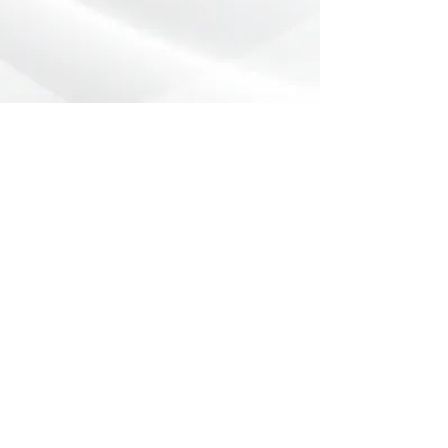
Preencha o formulário abaixo com
sua dúvida ou pedido de orçamento.
Nome
*
Telefone
*
Email
Mensagem