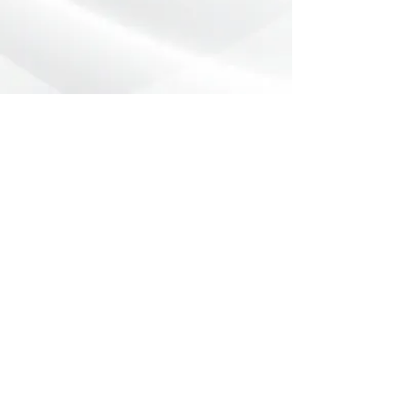
Preencha o formulário abaixo com
sua dúvida ou pedido de orçamento.
Nome
*
Telefone
*
Email
Mensagem