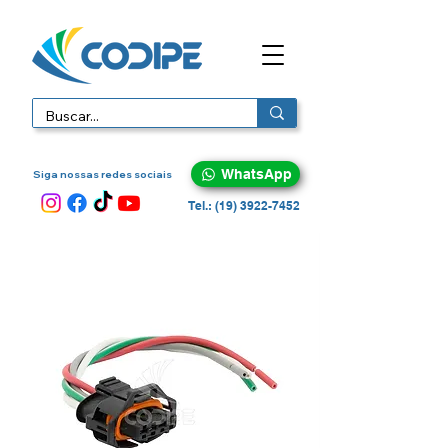
WhatsApp
Siga nossas redes sociais
Tel.: (19) 3922-7452