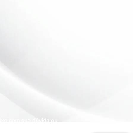
aixo com sua dúvida ou
rçamento.