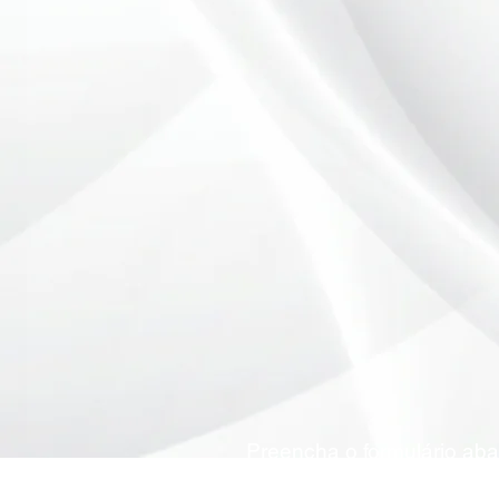
Preencha o formulário ab
pedido de o